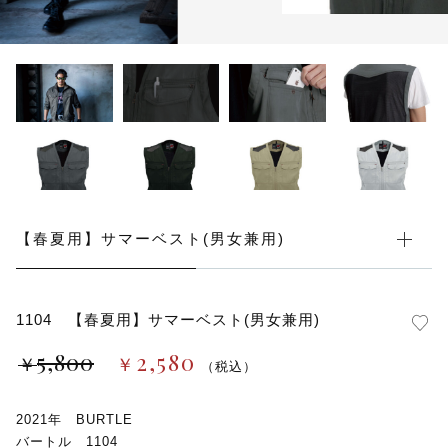
カートを確認する
ブルゾン
安全靴
その他
在庫あり
セール
オプション
全ての商品
【春夏用】サマーベスト(男女兼用)
1104 【春夏用】サマーベスト(男女兼用)
5,800
2,580
￥
￥
（税込）
2021年 BURTLE
バートル 1104