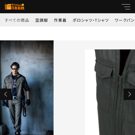
カートに商品を追加しました
すべての商品
空調服
作業着
ポロシャツ・Tシャツ
ワークパン
キーワード
1104 【春夏用】サマーベスト(男女兼用)
すべて
サイズ
親カテゴリ
カラー
空調服
数量
作業着
（税込）
子カテゴリ
ポロシャツ・Tシャツ
価格帯
ワークパンツ
ショッピングを続ける
～
コンプレッション
並び順