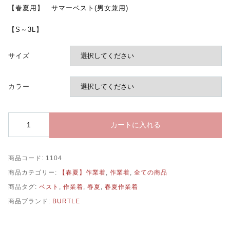
【春夏用】 サマーベスト(男女兼用)
【S～3L】
サイズ
カラー
1104
カートに入れる
【春
夏
用】
商品コード:
1104
サ
マ
商品カテゴリー:
【春夏】作業着
,
作業着
,
全ての商品
ー
商品タグ:
ベスト
,
作業着
,
春夏
,
春夏作業着
ベ
ス
商品ブランド:
BURTLE
ト
(男
女