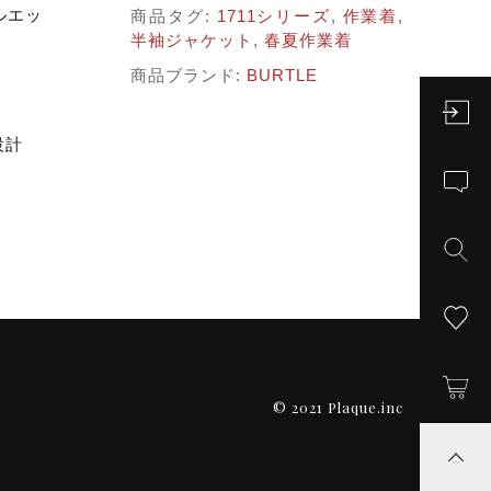
ルエッ
商品タグ:
1711シリーズ
,
作業着
,
半袖ジャケット
,
春夏作業着
商品ブランド:
BURTLE
設計
© 2021 Plaque.inc