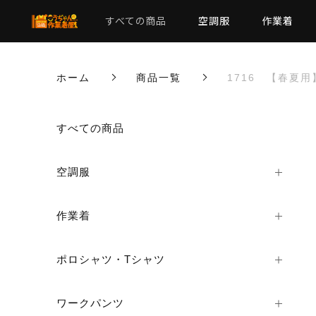
すべての商品
空調服
作業着
ホーム
商品一覧
1716 【春夏
カートに商品を追加しまし
すべての商品
空調服
1716 【春夏用
サイズ
作業着
カラー
数量
ポロシャツ・Tシャツ
ワークパンツ