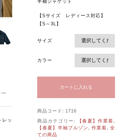
子カテゴリ
半袖ジャケット
【Sサイズ レディース対応】
する
【S～3L】
価格帯
サイズ
～
カラー
並び順
カートに入れる
商品コード:
1716
その他
トレッ
商品カテゴリー:
【春夏】作業着
,
在庫あり
セール
【春夏】半袖ブルゾン
,
作業着
,
全
ての商品