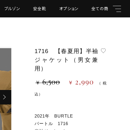
ブルゾン
安全靴
オプション
全ての商品
1716 【春夏用】半袖
ジャケット（男女兼
キーワード
用）
6,500
2,990
￥
￥
（税
（税込）
込）
親カテゴリ
2021年 BURTLE
バートル 1716