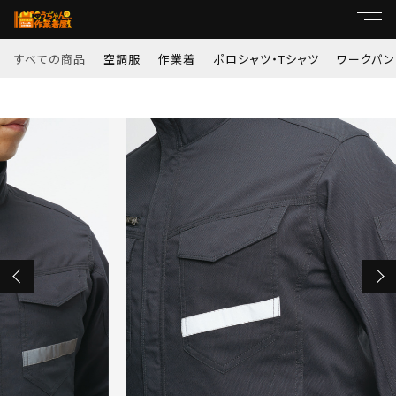
カートに商品を追加しました
すべての商品
空調服
作業着
ポロシャツ・Tシャツ
ワークパン
キーワード
9091 【春夏用】ジャケット（男女兼用）
すべて
サイズ
親カテゴリ
カラー
空調服
数量
作業着
（税込）
子カテゴリ
ポロシャツ・Tシャツ
価格帯
ワークパンツ
ショッピングを続ける
～
コンプレッション
並び順