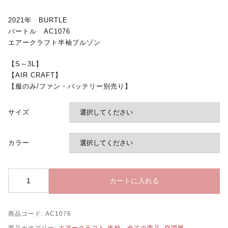
2021年 BURTLE
バートル AC1076
エアークラフト半袖ブルゾン
【S～3L】
【AIR CRAFT】
【服のみ/ファン・バッテリー別売り】
サイズ
カラー
AC1076
カートに入れる
エ
ア
ー
商品コード:
AC1076
ク
ラ