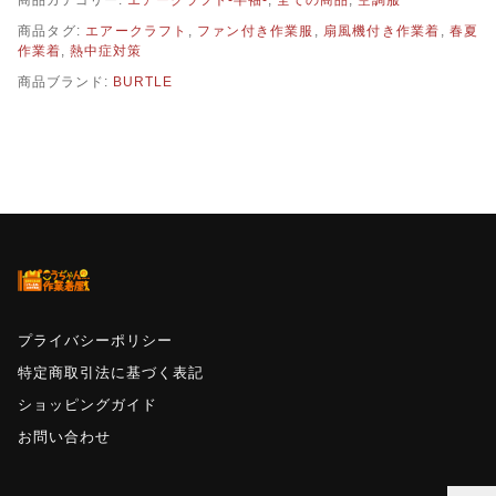
商品カテゴリー:
エアークラフト-半袖-
,
全ての商品
,
空調服
フ
商品タグ:
エアークラフト
,
ファン付き作業服
,
扇風機付き作業着
,
春夏
ト
作業着
,
熱中症対策
半
袖
商品ブランド:
BURTLE
ブ
ル
ゾ
ン
(男
女
兼
用)
個
プライバシーポリシー
特定商取引法に基づく表記
ショッピングガイド
お問い合わせ