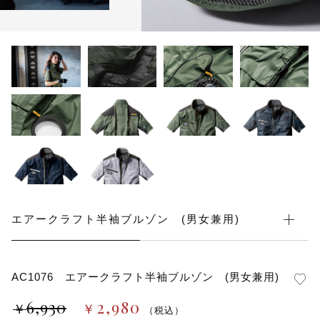
カートを確認する
ブルゾン
安全靴
その他
在庫あり
セール
オプション
全ての商品
エアークラフト半袖ブルゾン (男女兼用)
AC1076 エアークラフト半袖ブルゾン (男女兼用)
6,930
2,980
￥
￥
（税込）