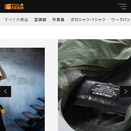
カートに商品を追加しました
すべての商品
空調服
作業着
ポロシャツ・Tシャツ
ワークパン
キーワード
AC1076 エアークラフト半袖ブルゾン (男
すべて
女兼用)
親カテゴリ
サイズ
空調服
カラー
数量
作業着
子カテゴリ
（税込）
ポロシャツ・Tシャツ
価格帯
ワークパンツ
ショッピングを続ける
～
コンプレッション
並び順